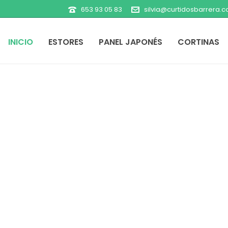
653 93 05 83
silvia@curtidosbarrera.
INICIO
ESTORES
PANEL JAPONÉS
CORTINAS